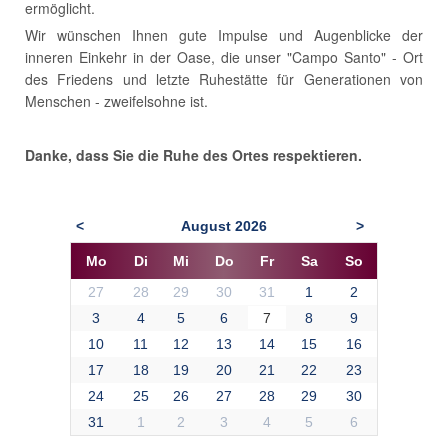
ermöglicht.
Wir wünschen Ihnen gute Impulse und Augenblicke der
inneren Einkehr in der Oase, die unser "Campo Santo" - Ort
des Friedens und letzte Ruhestätte für Generationen von
Menschen - zweifelsohne ist.
Danke, dass Sie die Ruhe des Ortes respektieren.
August
2026
<
>
Mo
Di
Mi
Do
Fr
Sa
So
27
28
29
30
31
1
2
3
4
5
6
7
8
9
10
11
12
13
14
15
16
17
18
19
20
21
22
23
24
25
26
27
28
29
30
31
1
2
3
4
5
6