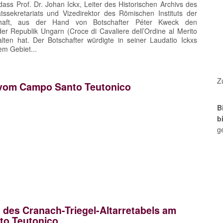
dass Prof. Dr. Johan Ickx, Leiter des Historischen Archivs des
atssekretariats und Vizedirektor des Römischen Instituts der
schaft, aus der Hand von Botschafter Péter Kweck den
er Republik Ungarn (Croce di Cavaliere dell’Ordine al Merito
lten hat. Der Botschafter würdigte in seiner Laudatio Ickxs
em Gebiet...
Z
vom Campo Santo Teutonico
B
b
g
 des Cranach-Triegel-Altarretabels am
o Teutonico