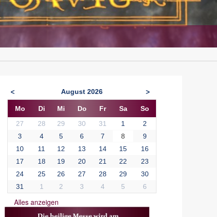
August
2026
<
>
Mo
Di
Mi
Do
Fr
Sa
So
27
28
29
30
31
1
2
3
4
5
6
7
8
9
10
11
12
13
14
15
16
17
18
19
20
21
22
23
24
25
26
27
28
29
30
31
1
2
3
4
5
6
Alles anzeigen