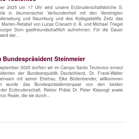
r 2025 um 17 Uhr wird unsere Erzbruderschaftskirche S.
età in ökumenischer Verbundenheit mit den Vereinigten
Merseburg und Naumburg und des Kollegiatstifts Zeitz das
e Marien-Retabel von Lucas Cranach d. Ä. und Michael Triegel
rger Dom gastfreundschaftlich aufnehmen. Für die Dauer
ird der...
 Bundespräsident Steinmeier
September 2025 durften wir im Campo Santo Teutonico erneut
identen der Bundesrepublik Deutschland, Dr. Frank-Walter
meinsam mit seiner Ehefrau, Elke Büdenbender, willkommen
ßt wurde das Bundespräsidentenpaar von den beiden
der Erzbruderschaft, Rektor Prälat Dr. Peter Klasvogt sowie
o Reale, die sie durch...