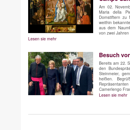
Am 02. Novembe
Maria della Pi
Domstiftern zu 
weithin bekannt
aus dem Naumbu
von zwei Jahren w
Lesen sie mehr
Besuch von
Bereits am 22. 
den Bundespräs
Steinmeier, ge
heißen. Begrü
Repräsentanten 
Camerlengo Franc
Lesen sie mehr