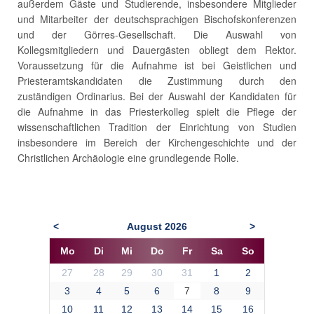
außerdem Gäste und Studierende, insbesondere Mitglieder
und Mitarbeiter der deutschsprachigen Bischofskonferenzen
und der Görres-Gesellschaft. Die Auswahl von
Kollegsmitgliedern und Dauergästen obliegt dem Rektor.
Voraussetzung für die Aufnahme ist bei Geistlichen und
Priesteramtskandidaten die Zustimmung durch den
zuständigen Ordinarius. Bei der Auswahl der Kandidaten für
die Aufnahme in das Priesterkolleg spielt die Pflege der
wissenschaftlichen Tradition der Einrichtung von Studien
insbesondere im Bereich der Kirchengeschichte und der
Christlichen Archäologie eine grundlegende Rolle.
August
2026
<
>
Mo
Di
Mi
Do
Fr
Sa
So
27
28
29
30
31
1
2
3
4
5
6
7
8
9
10
11
12
13
14
15
16