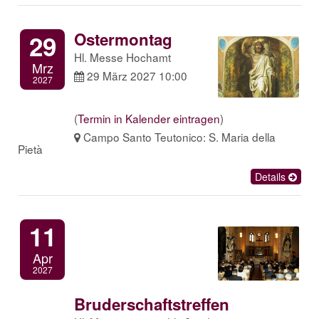
Ostermontag
29
Hl. Messe Hochamt
Mrz
29 März 2027 10:00
2027
(
Termin in Kalender eintragen
)
Campo Santo Teutonico: S. Maria della
Pietà
Details
11
Apr
2027
Bruderschaftstreffen