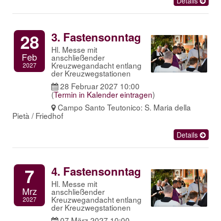
Details
3. Fastensonntag
28
Hl. Messe mit
Feb
anschließender
Kreuzwegandacht entlang
2027
der Kreuzwegstationen
28 Februar 2027 10:00
(
Termin in Kalender eintragen
)
Campo Santo Teutonico: S. Maria della
Pietà / Friedhof
Details
4. Fastensonntag
7
Hl. Messe mit
Mrz
anschließender
Kreuzwegandacht entlang
2027
der Kreuzwegstationen
07 März 2027 10:00