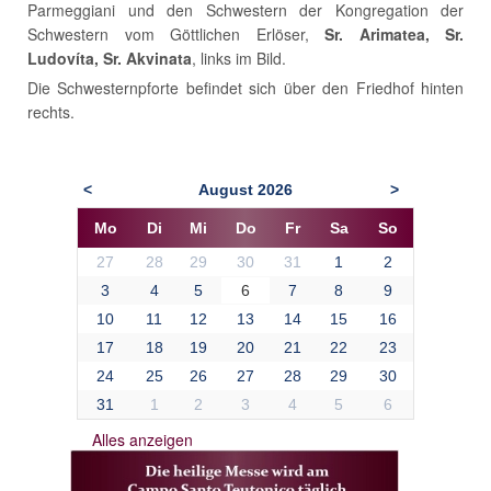
Parmeggiani und den Schwestern der Kongregation der
Schwestern vom Göttlichen Erlöser,
Sr. Arimatea, Sr.
Ludovíta, Sr. Akvinata
, links im Bild.
Die Schwesternpforte befindet sich über den Friedhof hinten
rechts.
August
2026
<
>
Mo
Di
Mi
Do
Fr
Sa
So
27
28
29
30
31
1
2
3
4
5
6
7
8
9
10
11
12
13
14
15
16
17
18
19
20
21
22
23
24
25
26
27
28
29
30
31
1
2
3
4
5
6
Alles anzeigen