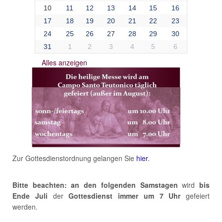
10
11
12
13
14
15
16
17
18
19
20
21
22
23
24
25
26
27
28
29
30
31
1
2
3
4
5
6
Alles anzeigen
Zur Gottesdienstordnung gelangen Sie
hier
.
Bitte beachten: an den folgenden Samstagen
wird
bis
Ende Juli
der
Gottesdienst immer um 7 Uhr
gefeiert
werden.