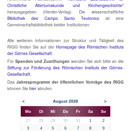
Christliche Altertumskunde und Kirchengeschichte"
herausgegeben (Herder-Verlag). Die wissenschaftliche
Bibliothek des Campo Santo Teutonico
ist eine
Gemeinschaftsbibliothek beider Institutionen.
Alle weiteren Informationen zur Struktur und Tätigkeit des
RIGG finden Sie auf der
Homepage des Römischen Instituts
der Görres-Gesellschaft
.
Für
Spenden und Zustiftungen
wenden Sie sich bitte an die
Stiftung zur Förderung des Römischen Instituts der Görres-
Gesellschaft
.
Das
Jahresprogramm der öffentlichen Vorträge des RIGG
können Sie
hier
abrufen.
August
2026
<
>
Mo
Di
Mi
Do
Fr
Sa
So
27
28
29
30
31
1
2
3
4
5
6
7
8
9