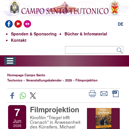
DE
Spenden & Sponsoring
Bücher & Infomaterial
Kontakt
Homepage Campo Santo
Teutonico
»
Veranstaltungskalender
»
2026
»
Filmprojektion
Filmprojektion
7
Kinofilm "Triegel trifft
Jun
Cranach" in Anwesenheit
2026
des Künstlers, Michael