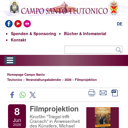
DE
Spenden & Sponsoring
Bücher & Infomaterial
Kontakt
Homepage Campo Santo
Teutonico
»
Veranstaltungskalender
»
2026
»
Filmprojektion
Filmprojektion
8
Kinofilm "Triegel trifft
Jun
Cranach" in Anwesenheit
2026
des Künstlers, Michael